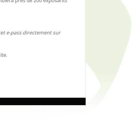
mblera près de 200 exposants
cet e-pass directement sur
ite.